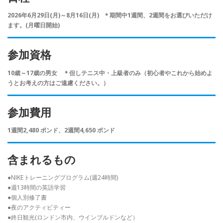
2026年6月29日(月)～8月16日(月) ＊期間中1週間、2週間をお選びいただけ
ます。(月曜日開始)
参加資格
10歳～17歳の男女 ＊但しテニス中・上級者のみ（初心者やこれから始めよ
うとお考えの方はご遠慮ください。）
参加費用
1週間2,480 ポンド、2週間4,650 ポンド
含まれるもの
●NIKEトレーニングプログラム(週24時間)
●週13時間の英語学習
●個人別修了書
●夜のアクティビティー
●終日観光(ロンドン市内、ウインブルドンなど）