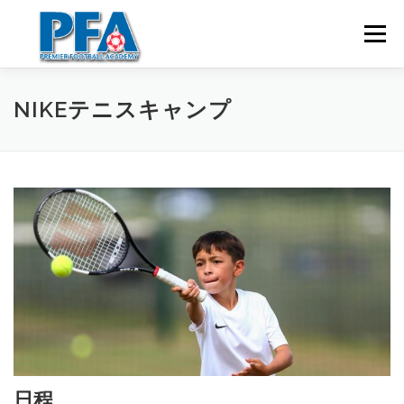
コ
ン
メニュー
テ
ン
ツ
へ
ホーム
英語&サッカー留学
英語&テニス留学
NIKEテニスキャンプ
ス
キ
ッ
プ
英語&ゴルフ留学
コンタクト
日程